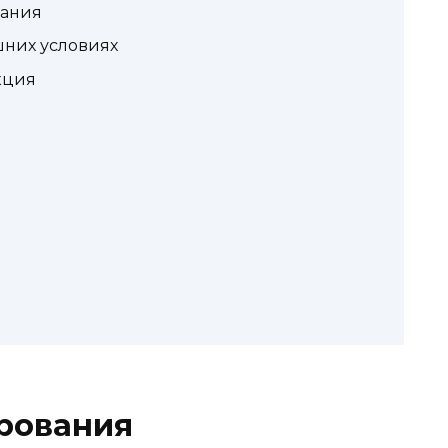
вания
них условиях
кция
рования