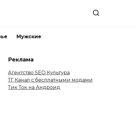
вье
Мужские
Реклама
Агентство SEO Культура
ТГ Канал с бесплатными модами
Тик Ток на Андроид