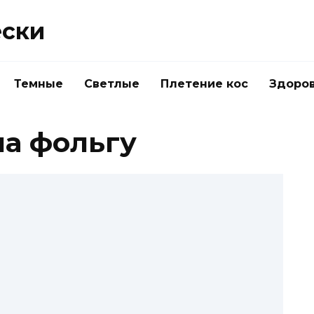
ески
Темные
Светлые
Плетение кос
Здоро
а фольгу