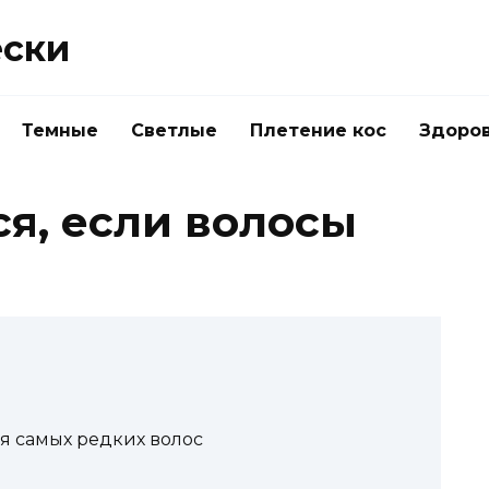
ески
Темные
Светлые
Плетение кос
Здоро
ся, если волосы
я самых редких волос