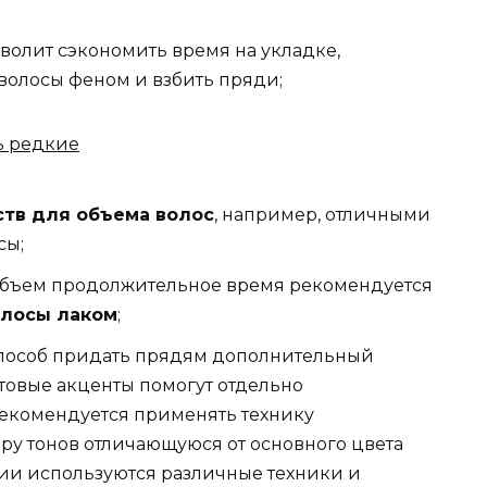
зволит сэкономить время на укладке,
волосы феном и взбить пряди;
тв для объема волос
, например, отличными
сы;
объем продолжительное время рекомендуется
лосы лаком
;
способ придать прядям дополнительный
товые акценты помогут отдельно
екомендуется применять технику
ару тонов отличающуюся от основного цвета
нии используются различные техники и