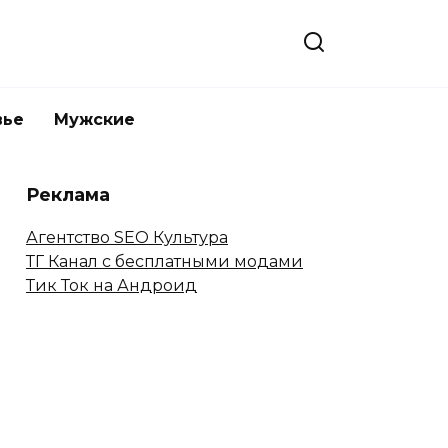
вье
Мужские
Реклама
Агентство SEO Культура
ТГ Канал с бесплатными модами
Тик Ток на Андроид