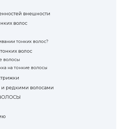
бенностей внешности
онких волос
ивании тонких волос?
тонких волос
е волосы
жка на тонкие волосы
стрижки
и и редкими волосами
 ВОЛОСЫ
ию