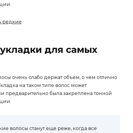
ции.
 укладки для самых
лосы очень слабо держат объем, о чем отлично
кладка на таком типе волос может
сли предварительно была закреплена тонной
ции.
кие волосы станут еще реже, когда все