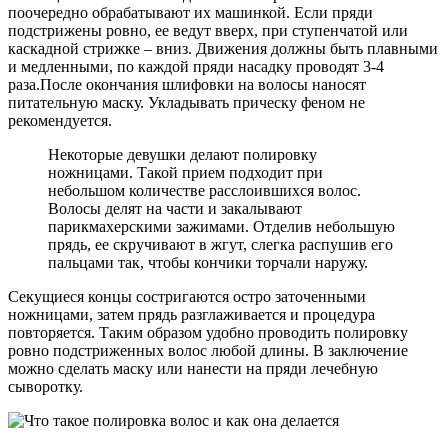
поочередно обрабатывают их машинкой. Если пряди
подстрижены ровно, ее ведут вверх, при ступенчатой или
каскадной стрижке – вниз. Движения должны быть плавными
и медленными, по каждой пряди насадку проводят 3-4
раза.После окончания шлифовки на волосы наносят
питательную маску. Укладывать прическу феном не
рекомендуется.
Некоторые девушки делают полировку
ножницами. Такой прием подходит при
небольшом количестве расслоившихся волос.
Волосы делят на части и закалывают
парикмахерскими зажимами. Отделив небольшую
прядь, ее скручивают в жгут, слегка распушив его
пальцами так, чтобы кончики торчали наружу.
Секущиеся концы состригаются остро заточенными
ножницами, затем прядь разглаживается и процедура
повторяется. Таким образом удобно проводить полировку
ровно подстриженных волос любой длины. В заключение
можно сделать маску или нанести на пряди лечебную
сыворотку.