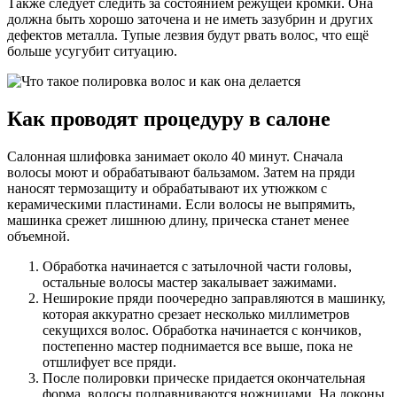
Также следует следить за состоянием режущей кромки. Она
должна быть хорошо заточена и не иметь зазубрин и других
дефектов металла. Тупые лезвия будут рвать волос, что ещё
больше усугубит ситуацию.
Как проводят процедуру в салоне
Салонная шлифовка занимает около 40 минут. Сначала
волосы моют и обрабатывают бальзамом. Затем на пряди
наносят термозащиту и обрабатывают их утюжком с
керамическими пластинами. Если волосы не выпрямить,
машинка срежет лишнюю длину, прическа станет менее
объемной.
Обработка начинается с затылочной части головы,
остальные волосы мастер закалывает зажимами.
Неширокие пряди поочередно заправляются в машинку,
которая аккуратно срезает несколько миллиметров
секущихся волос. Обработка начинается с кончиков,
постепенно мастер поднимается все выше, пока не
отшлифует все пряди.
После полировки прическе придается окончательная
форма, волосы подравниваются ножницами. На локоны