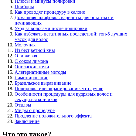
Плюсы и минусы полировки
Приборы
Как проводят процедуру в салоне
Домашняя шлифовка: варианты для опытных и
начинающих
Уход за волосами после полировки
Как избежать негативных последствий: топ-5 лучших
масок для волос
Молочная
Из бесцветной хны
Оливковая
С соком лимона
Ополаскиватели
Альтернативные методы
Ламинирование
Бразильское выравнивание
Полировка или экранирование: что лучше
Особенности процедуры для кудрявых волос и
секущихся кончиков
Отзывы
Мифы о процедуре
Продление положительного эффекта
Заключение
Что это такое?